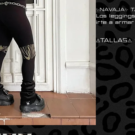
✨NAVAJA✨ 
Los legging
irte a armar 
⚠️TALLAS⚠️ 
-Talla XS:
•Goma: 64-88 cm
•Muslo: 46-56 cm
•Largo: 90 cm
-Talla S:
•Goma: 66-100 c
•Muslo: 48-58 cm
•Largo: 92 cm
-Talla M:
•Goma: 70-104 cm
•Muslo: 50-62 cm
•Largo: 100 cm
-Talla L:
•Goma: 80-108 c