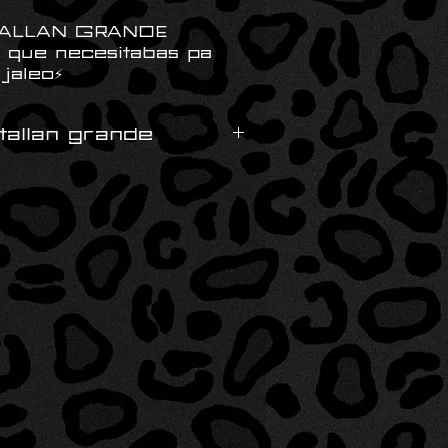
TALLAN GRANDE
s que necesitabas pa
jaleo⚡️
tallan grande
m
m