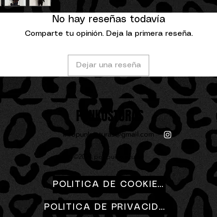
•Muslo: 52-64 cm
•Largo: 110 cm
No hay reseñas todavía
-Talla XL:
Comparte tu opinión. Deja la primera reseña.
•Goma: 86-116 cm
•Muslo: 56-70 cm
•Largo: 112 cm
Dejar una reseña
PUNKOSTURAS
infopunkosturas@gmail.com
©2024 por punkosturas
POLITICA DE COOKIES
POLITICA DE PRIVACIDAD