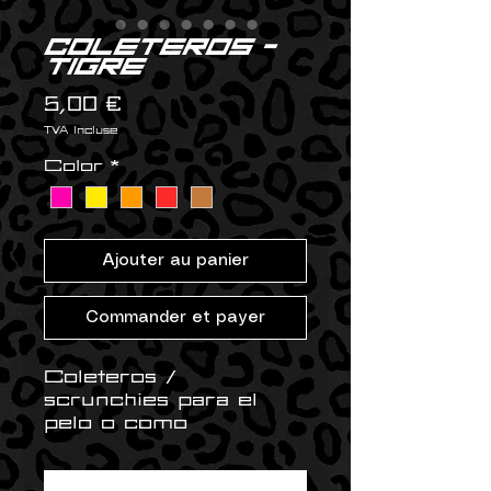
Coleteros -
tigre
Prix
5,00 €
TVA Incluse
Color
*
Ajouter au panier
Commander et payer
Coleteros /
scrunchies para el
pelo o como
accesorio ✨