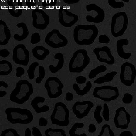
var cortito, largo o
rece pequeño pero es
️
 QUE AMANCIO NO
E ✨