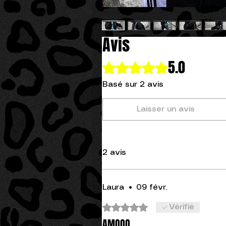
Avis
5.0
Noté 5 sur 5.
Basé sur 2 avis
Laisser un avis
2 avis
Laura
•
09 févr.
Noté 5 sur 5.
Vérifié
AMOOO