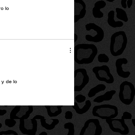
o lo
 y de lo