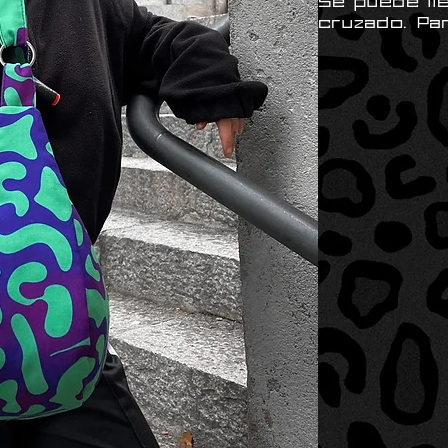
Se puede lle
cruzado. Pa
muuy amplio⚡
✨EL BOLSO
PUEDE DART