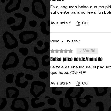
Es el segundo bolso que me pid
suficiente para no llevar un bo
Avis utile ?
Oui
Idoia
•
02 févr.
Noté 5 sur 5.
Vérifié
Bolso jaleo verde/morado
La tela es una locura, el paque
que hace. 😍🤟🏾🌹
Avis utile ?
Oui